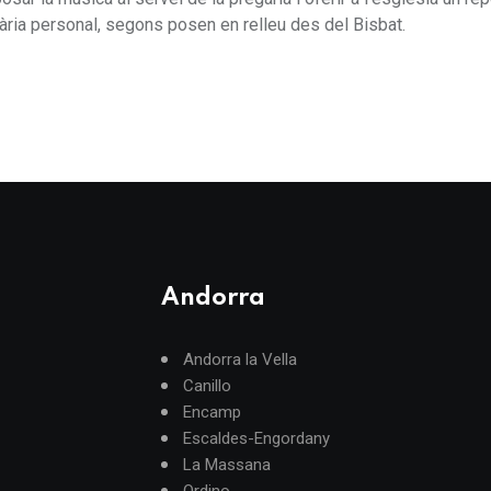
egària personal, segons posen en relleu des del Bisbat.
Andorra
Andorra la Vella
Canillo
Encamp
Escaldes-Engordany
La Massana