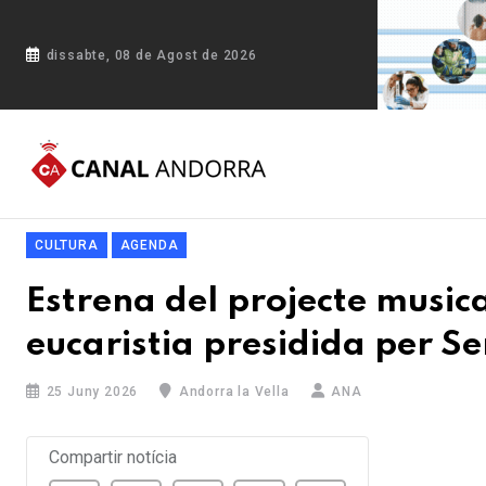
dissabte, 08 de Agost de 2026
Portada
Blog
Estrena del projecte musical 'Ora et honora'
CULTURA
AGENDA
Estrena del projecte music
eucaristia presidida per S
25 Juny 2026
Andorra la Vella
ANA
Compartir notícia