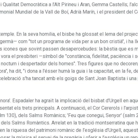
i Qualitat Democràtica a l’Alt Pirineu i Aran, Gemma Castells; l’a
monial Mundial de la Vall de Boí, Adrià Marín, i el president del 
 temple. En la seva homilia, el bisbe ha glossat el lema del projec
germà— com "tot un programa de vida per a un bon cristià", i ha ll
tres icones que sovint passen desapercebudes: la bèstia que es
t vora el presbiteri —símbol de "constància, fidelitat, paciència i 
mps nocturn i despertador dels homes". Tres figures que no decoren
, ha dit, "i dona a l'ésser humà la guia i la capacitat, en la fe, d
a celebració s'ha tancat amb els goigs de Sant Joan Baptista i un
onora'. Espadaler ha agraït la implicació del bisbat d’Urgell en aq
ntat els trets principals. A continuació, el Cor Cererols i l'arpis
salm 130), dels Salms Romànics; 'Feu que conegui, Senyor' (salm 2
dels Salms Romàntics. Arrelat en la tradició montserratina que 
 en la riquesa del patrimoni romànic de l’església d’Urgell, aques
osar la música al servei de la pregària i oferir a l’església un rep