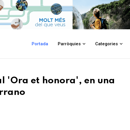
, en una eucaristia presidida per Serrano
Portada
Parròquies
Categories
al 'Ora et honora', en una
errano