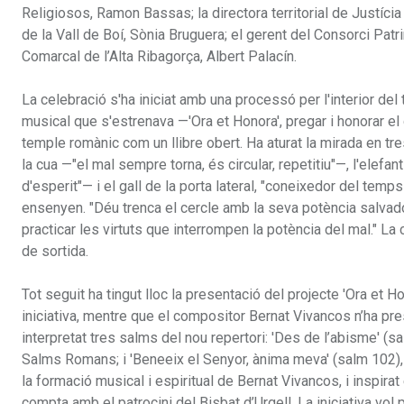
Religiosos, Ramon Bassas; la directora territorial de Justícia 
de la Vall de Boí, Sònia Bruguera; el gerent del Consorci Patri
Comarcal de l’Alta Ribagorça, Albert Palacín.
La celebració s'ha iniciat amb una processó per l'interior del
musical que s'estrenava —'Ora et Honora', pregar i honorar el 
temple romànic com un llibre obert. Ha aturat la mirada en 
la cua —"el mal sempre torna, és circular, repetitiu"—, l'elefan
d'esperit"— i el gall de la porta lateral, "coneixedor del te
ensenyen. "Déu trenca el cercle amb la seva potència salvadora"
practicar les virtuts que interrompen la potència del mal." L
de sortida.
Tot seguit ha tingut lloc la presentació del projecte 'Ora et H
iniciativa, mentre que el compositor Bernat Vivancos n’ha prese
interpretat tres salms del nou repertori: 'Des de l’abisme' (
Salms Romans; i 'Beneeix el Senyor, ànima meva' (salm 102), 
la formació musical i espiritual de Bernat Vivancos, i inspirat
compta amb el patrocini del Bisbat d’Urgell. La iniciativa vol p