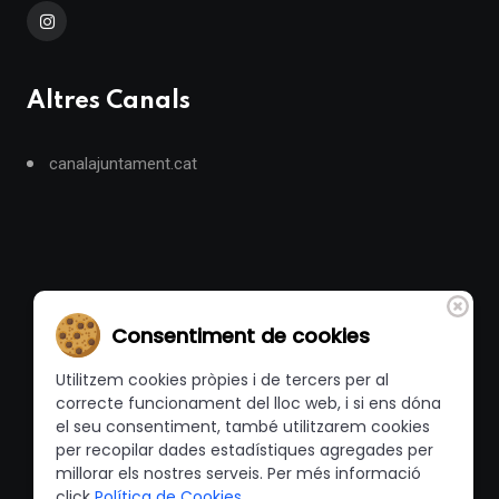
Altres Canals
canalajuntament.cat
Consentiment de cookies
Utilitzem cookies pròpies i de tercers per al
correcte funcionament del lloc web, i si ens dóna
el seu consentiment, també utilitzarem cookies
per recopilar dades estadístiques agregades per
millorar els nostres serveis. Per més informació
click
Política de Cookies