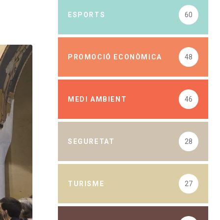
ESPORTS
60
PROMOCIÓ ECONÒMICA
48
MEDI AMBIENT
46
SEGURETAT
28
TURISME
27