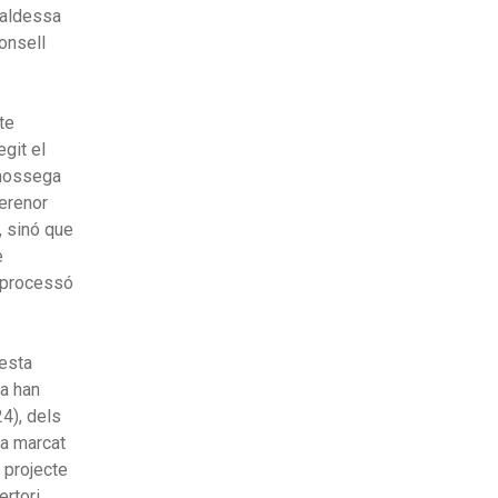
lcaldessa
Consell
te
egit el
 mossega
serenor
, sinó que
e
a processó
uesta
ta han
4), dels
ha marcat
t projecte
ertori