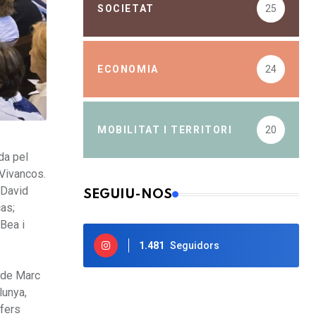
SOCIETAT
25
ECONOMIA
24
MOBILITAT I TERRITORI
20
da pel
 Vivancos.
 David
SEGUIU-NOS
cas;
 Bea i
1.481
Seguidors
ó de Marc
lunya,
Afers