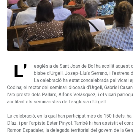
L’
església de Sant Joan de Boí ha acollit aquest d
bisbe d’Urgell, Josep-Lluís Serrano, i l'estrena
La celebració ha estat concelebrada pel vicari ep
Codina; el rector del seminari diocesà d’Urgell, Gabriel Casan
l’arxipreste dels Pallars, Alfons Velásquez, i el vicari parroq
acolitant els seminaristes de l’església d’Urgell.
La celebració, en la qual han participat més de 150 fidels, h
Díaz, i per l’arpista Ester Pinyol. També hi han assistit el co
Ramon Espadaler; la delegada territorial del govern de la Genera