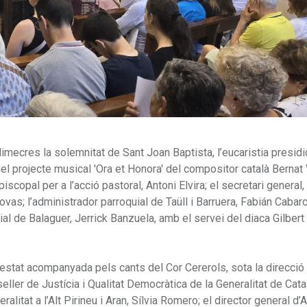
imecres la solemnitat de Sant Joan Baptista, l’eucaristia presidi
 del projecte musical 'Ora et Honora' del compositor català Bernat
iscopal per a l’acció pastoral, Antoni Elvira; el secretari general,
ovas; l’administrador parroquial de Taüll i Barruera, Fabián Cabar
uial de Balaguer, Jerrick Banzuela, amb el servei del diaca Gilbert
a estat acompanyada pels cants del Cor Cererols, sota la direcci
nseller de Justícia i Qualitat Democràtica de la Generalitat de Cata
litat a l’Alt Pirineu i Aran, Sílvia Romero; el director general d’