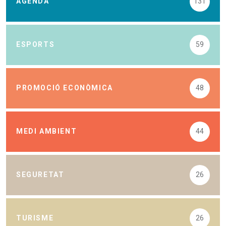
AGENDA
131
ESPORTS
59
PROMOCIÓ ECONÒMICA
48
MEDI AMBIENT
44
SEGURETAT
26
TURISME
26