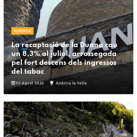
HISENDA
La recaptació de la Duana cau
un 8,3% al juliol, arrossegada
pel fort descens dels ingressos
del tabac
05 Agost 2026
Andorra la Vella