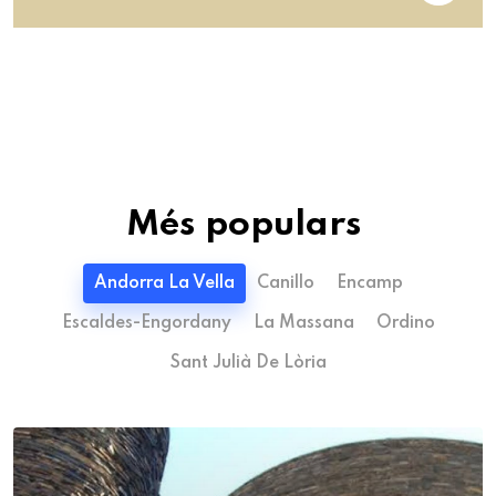
Més populars
Andorra La Vella
Canillo
Encamp
Escaldes-Engordany
La Massana
Ordino
Sant Julià De Lòria