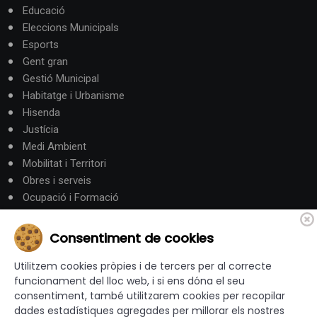
Educació
Eleccions Municipals
Esports
Gent gran
Gestió Municipal
Habitatge i Urbanisme
Hisenda
Justícia
Medi Ambient
Mobilitat i Territori
Obres i serveis
Ocupació i Formació
Participació ciutadana
Política
Consentiment de cookies
Promoció Econòmica
Utilitzem cookies pròpies i de tercers per al correcte
Salut
funcionament del lloc web, i si ens dóna el seu
Seguretat
consentiment, també utilitzarem cookies per recopilar
Societat
dades estadístiques agregades per millorar els nostres
Turisme