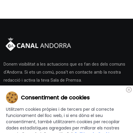
Donem visibilitat a les actuacions que es fan des dels comuns
d'Andorra. Si ets un comú, posa't en contacte amb la nostra
redacció i activa la teva Sala de Premsa.
Consentiment de cookies
Utilitzem cookies pròpies i de tercers per al correcte
funcionament del lloc web, i si ens dóna el seu
Altres Canals
consentiment, també utilitzarem cookies per recopilar
dades estadístiques agregades per millorar els nostres