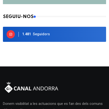
SEGUIU-NOS
1.481
Seguidors
Donem visibilitat a les actuacions que es fan des dels comuns